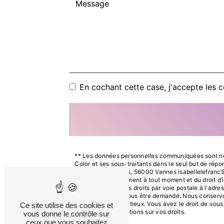
En cochant cette case, j'accepte les c
** Les données personnelles communiquées sont néce
Color et ses sous-traitants dans le seul but de ré
Rue des Chanoines, 56000 Vannes isabellelefranc56@gm
de votre consentement à tout moment et du droit d’i
pouvez exercer ces droits par voie postale à l'adre
d'identité pourra vous être demandé. Nous conservo
gestion des contentieux. Vous avez le droit de vous
Ce site utilise des cookies et
pour plus d’informations sur vos droits.
vous donne le contrôle sur
ceux que vous souhaitez