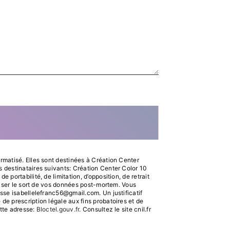
rmatisé. Elles sont destinées à Création Center
 destinataires suivants: Création Center Color 10
ortabilité, de limitation, d’opposition, de retrait
niser le sort de vos données post-mortem. Vous
sse isabellelefranc56@gmail.com. Un justificatif
e prescription légale aux fins probatoires et de
ette adresse:
Bloctel.gouv.fr
. Consultez le site cnil.fr