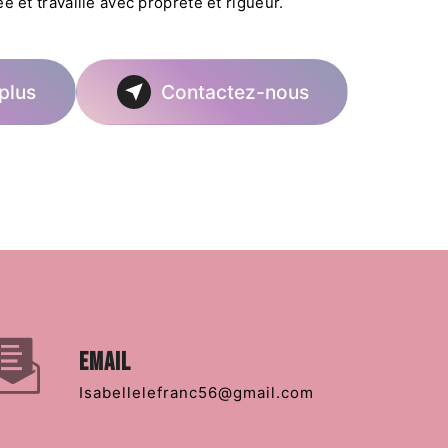
ée et travaille avec propreté et rigueur.
plus
Contactez-nous
Email
isabellelefranc56@gmail.com